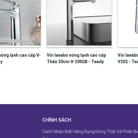
nóng lạnh cao cấp V-
Vòi lavabo nóng lạnh cao cấp
Vòi lavab
dy
Thân 30cm V-2002B - Teady
V202 - Te
CHÍNH SÁCH
Cách Nhận Biết Hàng Rạng Đông Thật Và Phân Bi