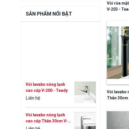
Vòi rửa mặt
V-203 - Tea
SẢN PHẨM NỔI BẬT
Vòi lavabo nóng lạnh
cao cấp V-200 - Teady
Liên hệ
Vòi lavabo 
Thân 30cm 
Vòi lavabo nóng lạnh
cao cấp Thân 30cm V-
2002B - Teady
Liên hệ