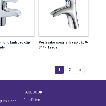
o nóng lạnh cao cấp
Vòi lavabo nóng lạnh cao cấp V-
ady
314 - Teady
1
2
»
FACEBOOK
PhucDaiAn
ệt Với Hàng