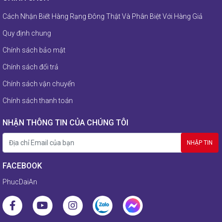
QUẠT TRẦN C56-RW4 - Mitsubishi
Cách Nhận Biết Hàng Rạng Đông Thật Và Phân Biệt Với Hàng Giả
Liên hệ
Quy định chung
Chính sách bảo mật
QUẠT ĐỨNG LV16-RV - Mitsubishi
Chính sách đổi trả
Liên hệ
Chính sách vận chuyển
Chính sách thanh toán
QUẠT TRẦN C56-RW5 - Mitsubishi
NHẬN THÔNG TIN CỦA CHÚNG TÔI
Liên hệ
FACEBOOK
QUẠT ĐỨNG LV16S-RV - Mitsubishi
PhucDaiAn
Liên hệ