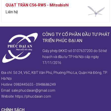
Liên hệ
QUẠT ĐỨNG LV16S-RV - Mitsubishi
Liên hệ
CÔNG TY CỔ PHẦN ĐẦU TƯ PHÁT
TRIỂN PHÚC ĐẠI AN
Giấy phép ĐKKD số 0107637200 do Sở kế
QUẠT ĐẢO CY16-GV - Mitsubishi
hoạch và đầu tư TP Hà Nội cấp ngày
Liên hệ
17/11/2016
Địa chỉ: Số 24, V6C, KĐT Văn Phú, Phường Phú La, Quận Hà Đông, TP.
QUẠT ĐIỆN TREO TƯỜNG W16-RV-
Hà Nội
Mitsubishi
Hotline:
0983445655
-
0948686249
Email:
sale.phucdaian@gmail.com
Liên hệ
Website:
https://phucdaian.com
CHÍNH SÁCH