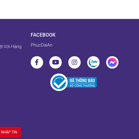
FACEBOOK
PhucDaiAn
ệt Với Hàng