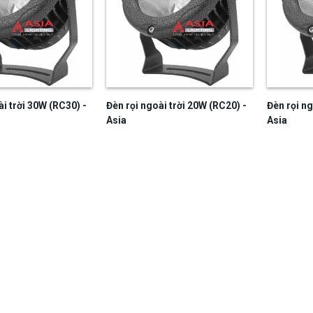
ài trời 30W (RC30) -
Đèn rọi ngoài trời 20W (RC20) -
Đèn rọi ng
Asia
Asia