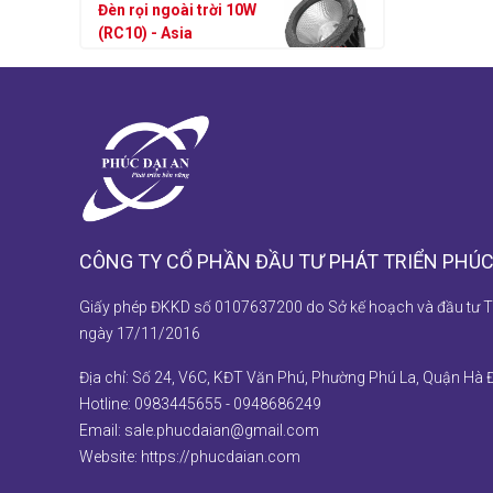
(RC10) - Asia
Liên hệ
Đèn rọi ngoài trời 30W
(RC30) - Asia
Liên hệ
CÔNG TY CỔ PHẦN ĐẦU TƯ PHÁT TRIỂN PHÚC
Đèn rọi ngoài trời 20W
(RC20) - Asia
Giấy phép ĐKKD số 0107637200 do Sở kế hoạch và đầu tư T
Liên hệ
ngày 17/11/2016
Địa chỉ: Số 24, V6C, KĐT Văn Phú, Phường Phú La, Quận Hà 
Đèn rọi ngoài trời 10W
Hotline:
0983445655
-
0948686249
(RC10) - Asia
Email:
sale.phucdaian@gmail.com
Liên hệ
Website:
https://phucdaian.com