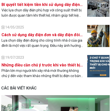
bảo ổ cắm phù hợp với công suất thiết bị điện và có
Bí quyết tiết kiệm tiền khi sử dụng dây điện
tính năng chống nước/bụi nếu dùng ở môi trường
phù hợp với thiết bị
Việc lựa chọn dây điện phù hợp với công suất thiết bị
đặc biệt
luôn được quan tâm khi thiết kế, nhằm giúp tiết kiệm
chi phí, giảm thiểu hao tổn điện năng và đặc biệt là
đảm bảo an toàn sử dụng. Việc tính toán, lựa chọn
14/05/2025
tiết diện dây điện theo công suất luôn được các kỹ sư
Cách sử dụng dây điện đơn và dây điện đôi
điện, người dùng quan tâm khi đấu nối hệ thống điện
khi xây nhà
Lựa chọn dây điện đúng cho công trình nhà ở của gia
cho các công trình điện từ công nghiệp tới các công
đình là một việc rất quan trọng. Điều này ảnh hưởng
trình dân dụng, nhà hàng, quán coffe…
đến chất lượng sử dụng của các thiết bị điện và mức
độ ổn định khi các thiết bị này hoạt động. Nên đi dây
19/07/2023
điện đơn hay đôi là thắc mắc của khá nhiều gia đình
Những điều cần chú ý trước khi vào thiết bị
khi tiến hành lắp đặt điện cho gia đình
điện, công tắc ổ cắm cho nhà mới, vô cùng
Phần lớn mọi người khi xây nhà mới thường không
chú ý đến việc tham khảo những thiết bị điện cơ bản
quan trọng kẻo lắp vào rồi lại khó thay đổi.
như công tắc ổ căm, trước khi thiết kế hệ thống điện
nước của căn nhà, Làm ảnh hưởng lớn đến không
CÁC BÀI VIẾT KHÁC
23/06/2023
gian nội thất sau này rất khó xử lý.
Bỏ túi 4 kinh nghiệm mua quạt trần chính
hãng giá rẻ tại Hà Nội
Quạt trần là thiết bị có phạm vi làm mát lớn và tận
dụng được rất nhiều không gian trống trên trần nhà,