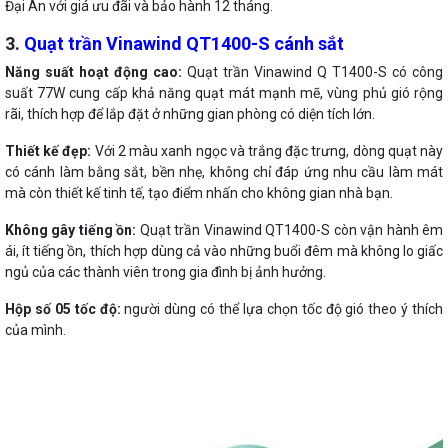
Đại An với giá ưu đãi và bảo hành 12 tháng.
3.
Quạt trần Vinawind QT1400-S cánh sắt
Năng suất hoạt động cao:
Quạt trần Vinawind Q T1400-S có công
suất 77W cung cấp khả năng quạt mát mạnh mẽ, vùng phủ gió rộng
rãi, thích hợp để lắp đặt ở những gian phòng có diện tích lớn.
Thiết kế đẹp:
Với 2 màu xanh ngọc và trắng đặc trưng, dòng quạt này
có cánh làm bằng sắt, bền nhẹ, không chỉ đáp ứng nhu cầu làm mát
mà còn thiết kế tinh tế, tạo điểm nhấn cho không gian nhà bạn.
Không gây tiếng ồn:
Quạt trần Vinawind QT1400-S còn vận hành êm
ái, ít tiếng ồn, thích hợp dùng cả vào những buổi đêm mà không lo giấc
ngủ của các thành viên trong gia đình bị ảnh hưởng.
Hộp số 05 tốc độ:
người dùng có thể lựa chọn tốc độ gió theo ý thích
của mình.