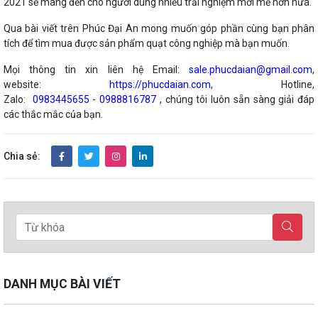
2021 sẽ mang đến cho người dùng nhiều trải nghiệm mới mẻ hơn nữa.
Qua bài viết trên Phúc Đại An mong muốn góp phần cùng bạn phân
tích để tìm mua được sản phẩm quạt công nghiệp mà bạn muốn.
Mọi thông tin xin liên hệ Email:
sale.phucdaian@gmail.com
,
website:
https://phucdaian.com
, Hotline,
Zalo:
0983445655
-
0988816787
, chúng tôi luôn sẵn sàng giải đáp
các thắc mắc của bạn.
Chia sẻ:
DANH MỤC BÀI VIẾT