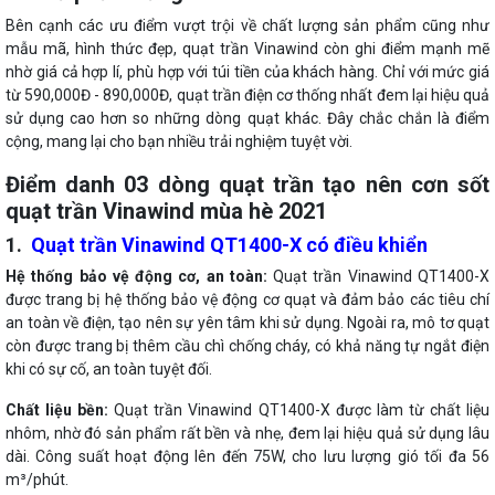
Bên cạnh các ưu điểm vượt trội về chất lượng sản phẩm cũng như
mẫu mã, hình thức đẹp, quạt trần Vinawind còn ghi điểm mạnh mẽ
nhờ giá cả hợp lí, phù hợp với túi tiền của khách hàng. Chỉ với mức giá
từ 590,000Đ - 890,000Đ, quạt trần điện cơ thống nhất đem lại hiệu quả
sử dụng cao hơn so những dòng quạt khác. Đây chắc chắn là điểm
cộng, mang lại cho bạn nhiều trải nghiệm tuyệt vời.
Điểm danh 03 dòng quạt trần tạo nên cơn sốt
quạt trần Vinawind mùa hè 2021
1.
Quạt trần Vinawind QT1400-X có điều khiển
Hệ thống bảo vệ động cơ, an toàn:
Quạt trần Vinawind QT1400-X
được trang bị hệ thống bảo vệ động cơ quạt và đảm bảo các tiêu chí
an toàn về điện, tạo nên sự yên tâm khi sử dụng. Ngoài ra, mô tơ quạt
còn được trang bị thêm cầu chì chống cháy, có khả năng tự ngắt điện
khi có sự cố, an toàn tuyệt đối.
Chất liệu bền:
Quạt trần Vinawind QT1400-X được làm từ chất liệu
nhôm, nhờ đó sản phẩm rất bền và nhẹ, đem lại hiệu quả sử dụng lâu
dài. Công suất hoạt động lên đến 75W, cho lưu lượng gió tối đa 56
m³/phút.