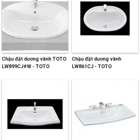
Chậu đặt dương vành TOTO
Chậu đặt dương vành
LW899CJ#W - TOTO
LW861CJ - TOTO