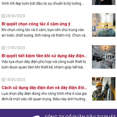
trình tốt đẹp luôn bắt đầu từ sự chuẩn bị kỹ lưỡng.
Bạn đang phân vân không biết phải làm gì trước khi
xây nhà? Bài viết này sẽ giúp bạn nắm rõ 7 bước
24/05/2025
chuẩn bị trước khi xây nhà quan trọng, từ việc lập
Bí quyết chọn công tắc ổ cắm ứng ý
ngân sách, chọn vị trí, thiết kế, đến lựa chọn nhà thầu
Khi chọn công tắc và ổ cắm, bạn nên chú trọng vào
và pháp lý xây dựng. Dù bạn muốn xây một căn nhà
an toàn, chất lượng, tính năng và thẩm mỹ. Chọn các
phố nhỏ hay biệt thự rộng rãi, việc chuẩn bị đúng
sản phẩm của thương hiệu uy tín, có chứng nhận an
cách sẽ giúp bạn tiết kiệm thời gian, chi phí và tránh
toàn, chịu nhiệt tốt và không gây quá tải. Cần đảm
rủi ro không đáng có.
17/05/2025
bảo ổ cắm phù hợp với công suất thiết bị điện và có
Bí quyết tiết kiệm tiền khi sử dụng dây điện
tính năng chống nước/bụi nếu dùng ở môi trường
phù hợp với thiết bị
Việc lựa chọn dây điện phù hợp với công suất thiết bị
đặc biệt
luôn được quan tâm khi thiết kế, nhằm giúp tiết kiệm
chi phí, giảm thiểu hao tổn điện năng và đặc biệt là
đảm bảo an toàn sử dụng. Việc tính toán, lựa chọn
14/05/2025
tiết diện dây điện theo công suất luôn được các kỹ sư
Cách sử dụng dây điện đơn và dây điện đôi
điện, người dùng quan tâm khi đấu nối hệ thống điện
khi xây nhà
Lựa chọn dây điện đúng cho công trình nhà ở của gia
cho các công trình điện từ công nghiệp tới các công
đình là một việc rất quan trọng. Điều này ảnh hưởng
trình dân dụng, nhà hàng, quán coffe…
đến chất lượng sử dụng của các thiết bị điện và mức
độ ổn định khi các thiết bị này hoạt động. Nên đi dây
19/07/2023
điện đơn hay đôi là thắc mắc của khá nhiều gia đình