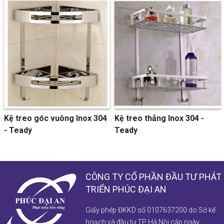
Kệ treo góc vuông Inox 304
Kệ treo thẳng Inox 304 -
- Teady
Teady
CÔNG TY CỔ PHẦN ĐẦU TƯ PHÁT
TRIỂN PHÚC ĐẠI AN
Giấy phép ĐKKD số 0107637200 do Sở kế
hoạch và đầu tư TP Hà Nội cấp ngày