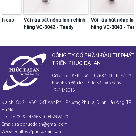
Vòi rửa bát nóng lạnh chính
Vòi rửa bát nóng lạnh chính
hãng VC-3042 - Teady
hãng VC-3043 - Teady
CÔNG TY CỔ PHẦN ĐẦU TƯ PHÁT
TRIỂN PHÚC ĐẠI AN
Giấy phép ĐKKD số 0107637200 do Sở kế
hoạch và đầu tư TP Hà Nội cấp ngày
17/11/2016
Địa chỉ: Số 24, V6C, KĐT Văn Phú, Phường Phú La, Quận Hà Đông, TP.
Hà Nội
Hotline:
0983445655
-
0948686249
Email:
sale.phucdaian@gmail.com
Website:
https://phucdaian.com