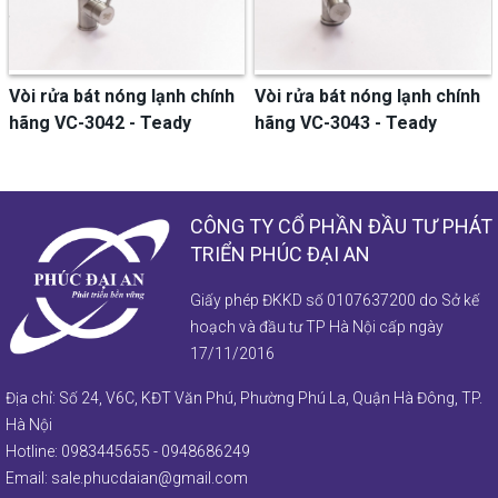
Vòi rửa bát nóng lạnh chính
Vòi rửa bát nóng lạnh chính
hãng VC-3042 - Teady
hãng VC-3043 - Teady
CÔNG TY CỔ PHẦN ĐẦU TƯ PHÁT
TRIỂN PHÚC ĐẠI AN
Giấy phép ĐKKD số 0107637200 do Sở kế
hoạch và đầu tư TP Hà Nội cấp ngày
17/11/2016
Địa chỉ: Số 24, V6C, KĐT Văn Phú, Phường Phú La, Quận Hà Đông, TP.
Hà Nội
Hotline:
0983445655
-
0948686249
Email:
sale.phucdaian@gmail.com