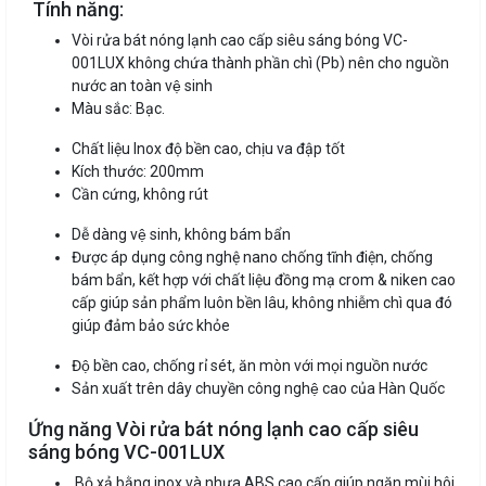
Tính năng:
Vòi rửa bát nóng lạnh cao cấp siêu sáng bóng VC-
001LUX không chứa thành phần chì (Pb) nên cho nguồn
nước an toàn vệ sinh
Màu sắc: Bạc.
Chất liệu Inox độ bền cao, chịu va đập tốt
Kích thước: 200mm
Cần cứng, không rút
Dễ dàng vệ sinh, không bám bẩn
Được áp dụng công nghệ nano chống tĩnh điện, chống
bám bẩn, kết hợp với chất liệu đồng mạ crom & niken cao
cấp giúp sản phẩm luôn bền lâu, không nhiễm chì qua đó
giúp đảm bảo sức khỏe
Độ bền cao, chống rỉ sét, ăn mòn với mọi nguồn nước
Sản xuất trên dây chuyền công nghệ cao của Hàn Quốc
Ứng năng Vòi rửa bát nóng lạnh cao cấp siêu
sáng bóng VC-001LUX
Bộ xả bằng inox và nhựa ABS cao cấp giúp ngăn mùi hôi