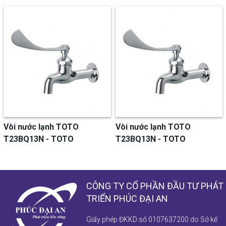
 nước lạnh TOTO
Vòi nước lạnh TOTO
Vòi
3BQ13N - TOTO
T23BQ13N - TOTO
T23
CÔNG TY CỔ PHẦN ĐẦU TƯ PHÁT
TRIỂN PHÚC ĐẠI AN
Giấy phép ĐKKD số 0107637200 do Sở kế