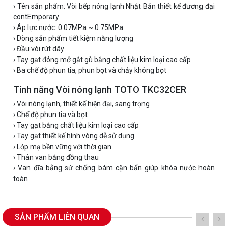
› Tên sản phẩm: Vòi bếp nóng lạnh Nhật Bản thiết kế đương đại
contEmporary
› Áp lực nước: 0.07MPa ~ 0.75MPa
› Dòng sản phẩm tiết kiệm năng lượng
› Đầu vòi rút dây
› Tay gạt đóng mở gật gù bằng chất liệu kim loại cao cấp
› Ba chế độ phun tia, phun bọt và chảy không bọt
Tính năng Vòi nóng lạnh TOTO TKC32CER
› Vòi nóng lạnh, thiết kế hiện đại, sang trọng
› Chế độ phun tia và bọt
› Tay gạt bằng chất liệu kim loại cao cấp
› Tay gạt thiết kế hình vòng dễ sử dụng
› Lớp mạ bền vững với thời gian
› Thân van bằng đồng thau
› Van đĩa bằng sứ chống bám cặn bẩn giúp khóa nước hoàn
toàn
SẢN PHẨM LIÊN QUAN