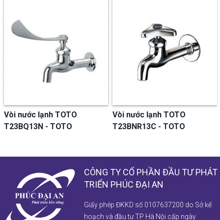
Vòi nước lạnh TOTO
Vòi nước lạnh TOTO
T23BQ13N - TOTO
T23BNR13C - TOTO
CÔNG TY CỔ PHẦN ĐẦU TƯ PHÁT
TRIỂN PHÚC ĐẠI AN
Giấy phép ĐKKD số 0107637200 do Sở kế
hoạch và đầu tư TP Hà Nội cấp ngày