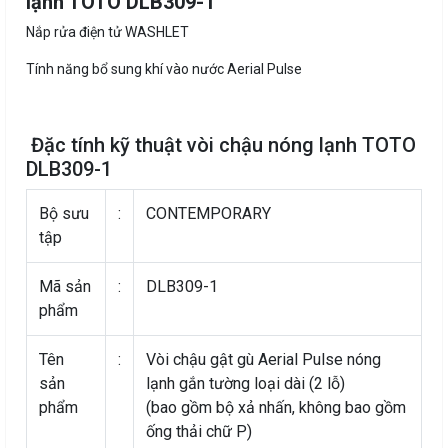
lạnh TOTO DLB309-1
Nắp rửa điện tử WASHLET
Tính năng bổ sung khí vào nước Aerial Pulse
Đặc tính kỹ thuật vòi chậu nóng lạnh TOTO
DLB309-1
Bộ sưu
:
CONTEMPORARY
tập
Mã sản
:
DLB309-1
phẩm
Tên
:
Vòi chậu gật gù Aerial Pulse nóng
sản
lạnh gắn tường loại dài (2 lỗ)
phẩm
(bao gồm bộ xả nhấn, không bao gồm
ống thải chữ P)