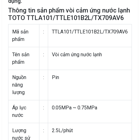
dụng.
Thông tin sản phẩm vòi cảm ứng nước lạnh
TOTO TTLA101/TTLE101B2L/TX709AV6
Mã sản
:
TTLA101/TTLE101B2L/TX709AV6
phẩm
Tên sản
:
Vòi cảm ứng nước lạnh
phẩm
Nguồn
:
Pin
năng
lượng
Áp lực
:
0.05MPa ~ 0.75MPa
nước
Lượng
:
2.5L/phút
nước sử