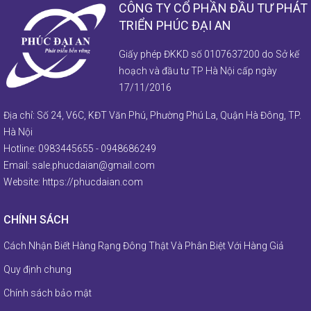
CÔNG TY CỔ PHẦN ĐẦU TƯ PHÁT
TRIỂN PHÚC ĐẠI AN
Giấy phép ĐKKD số 0107637200 do Sở kế
hoạch và đầu tư TP Hà Nội cấp ngày
17/11/2016
Địa chỉ: Số 24, V6C, KĐT Văn Phú, Phường Phú La, Quận Hà Đông, TP.
Hà Nội
Hotline:
0983445655
-
0948686249
Email:
sale.phucdaian@gmail.com
Website:
https://phucdaian.com
CHÍNH SÁCH
Cách Nhận Biết Hàng Rạng Đông Thật Và Phân Biệt Với Hàng Giả
Quy định chung
Chính sách bảo mật