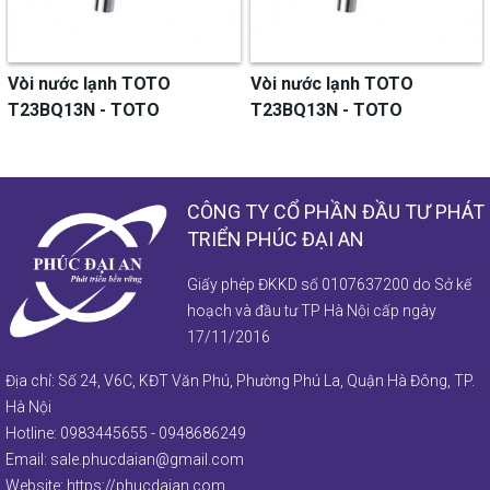
 nước lạnh TOTO
Vòi nước lạnh TOTO
Vòi
3BQ13N - TOTO
T23BQ13N - TOTO
T23
CÔNG TY CỔ PHẦN ĐẦU TƯ PHÁT
TRIỂN PHÚC ĐẠI AN
Giấy phép ĐKKD số 0107637200 do Sở kế
hoạch và đầu tư TP Hà Nội cấp ngày
17/11/2016
Địa chỉ: Số 24, V6C, KĐT Văn Phú, Phường Phú La, Quận Hà Đông, TP.
Hà Nội
Hotline:
0983445655
-
0948686249
Email:
sale.phucdaian@gmail.com
Website:
https://phucdaian.com