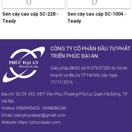
Sen cây cao cấp SC-228 -
Sen cây cao cấp SC-1004 -
Teady
Teady
CÔNG TY CỔ PHẦN ĐẦU TƯ PHÁT
TRIỂN PHÚC ĐẠI AN
Giấy phép ĐKKD số 0107637200 do Sở kế
hoạch và đầu tư TP Hà Nội cấp ngày
17/11/2016
Địa chỉ: Số 24, V6C, KĐT Văn Phú, Phường Phú La, Quận Hà Đông, TP.
Hà Nội
Hotline:
0983445655
-
0948686249
Email:
sale.phucdaian@gmail.com
Website:
https://phucdaian.com