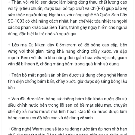
+ Thân, vòi và lõi sen được làm bằng đồng thau chất lượng cao
với tỷ lệ tiêu chuẩn, được loại bỏ tạp chất và Chì(PB) giúp bảo vệ
sức khỏe người dùng. Ngoài ra, với công nghệ Hà Quốc, Sen Cây
SC-1003 có khả năng cách nhiệt, hạn chế việc tỏa nhiệt ra ngoài
các bộ phận khác của Sen Tắm, tránh gây nguy hiểm cho người
dùng, đặc biệt là trẻ nhỏ và người già.
+ Lớp mạ Cr, Niken dày 0.5microm có độ bóng cao cấp, bền
vững với thời gian, tăng khả năng chống chầy xước, va đập
mạnh. Kèm với đó là khả năng đơn giản hóa việc vệ sinh, giảm
vấn đề bị hoen ố, chống mảng bám trong quá trình sử dụng.
+ Toàn bộ mặt ngoài sản phẩm được sử dụng công nghệ Nano
tĩnh điện chống bám bẩn, chầy xước, giữ được độ sáng bóng lâu
bền.
+ Van đĩa được làm bằng sứ chống bám bẩn khóa nước, đĩa sứ
điều chỉnh nước bên trong lõi sen có bề mặt siêu mịn, chuyển
chế độ xả nước mượt mà linh hoạt. Các lỗ xả nước được làm
bằng cao su có độ bền cao và dễ dàng vệ sinh
+ Công nghệ Warm spa sẽ tạo ra dòng nước ấm áp hơn nhờ hạn