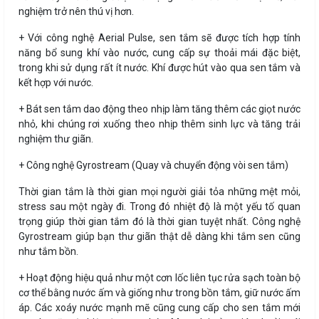
nghiệm trở nên thú vị hơn.
+ Với công nghệ Aerial Pulse, sen tắm sẽ được tích hợp tính
năng bổ sung khí vào nước, cung cấp sự thoải mái đặc biệt,
trong khi sử dụng rất ít nước. Khí được hút vào qua sen tắm và
kết hợp với nước.
+ Bát sen tắm dao động theo nhịp làm tăng thêm các giọt nước
nhỏ, khi chúng rơi xuống theo nhịp thêm sinh lực và tăng trải
nghiệm thư giãn.
+ Công nghệ Gyrostream (Quay và chuyển động vòi sen tắm)
Thời gian tắm là thời gian mọi người giải tỏa những mệt mỏi,
stress sau một ngày đi. Trong đó nhiệt độ là một yếu tố quan
trọng giúp thời gian tắm đó là thời gian tuyệt nhất. Công nghệ
Gyrostream giúp bạn thư giãn thật dễ dàng khi tắm sen cũng
như tắm bồn.
+ Hoạt động hiệu quả như một cơn lốc liên tục rửa sạch toàn bộ
cơ thể bằng nước ấm và giống như trong bồn tắm, giữ nước ấm
áp. Các xoáy nước mạnh mẽ cũng cung cấp cho sen tắm mới