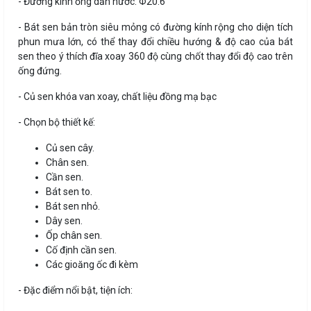
- Đường kính ống dẫn nước: Φ20.6
- Bát sen bản tròn siêu mỏng có đường kính rộng cho diện tích
phun mưa lớn, có thể thay đổi chiều hướng & độ cao của bát
sen theo ý thích đĩa xoay 360 độ cùng chốt thay đổi độ cao trên
ống đứng.
- Củ sen khóa van xoay, chất liệu đồng mạ bạc
- Chọn bộ thiết kế:
Củ sen cây.
Chân sen.
Cần sen.
Bát sen to.
Bát sen nhỏ.
Dây sen.
Ốp chân sen.
Cố định cần sen.
Các gioăng ốc đi kèm
- Đặc điểm nổi bật, tiện ích: