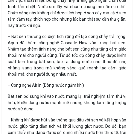
chế việc thoát nhiệt. Dòng chảy nhẹ nhàng giúp ngăn chặn quá
trình tản nhiệt. Nước ôm lấy và nhanh chóng làm ấm cơ thể.
Chức năng này không chỉ được tích hợp ở sen cây mà cả ở sen
tắm cầm tay, thích hợp cho những lúc bạn thật sự cần thư giãn,
hay trước khi ngủ.
+ Bát sen thường có diện tích rộng để tạo dòng chảy trải rộng.
Aqua đã thêm công nghệ Cascade Flow vào trong bát sen.
Nhằm tạo thêm tính năng cho bát sen cũng như tăng cảm giác
thoải mái cho người dùng. Từ đó tốc độ dòng chảy được kiểm
soát bên trong bát sen, tạo ra dòng nước như thác đổ nhẹ
nhàng, sang trọng mà không văng quá mạnh tạo cảm giác
thoải mái cho người dùng nhiều nhất.
+ Công nghệ Air in (Dòng nước ngậm khí)
Bát sen bổ sung khí vào nước mang lại trải nghiệm tắm thú vị
hơn, khiến dòng nước mạnh mẽ nhưng không làm tăng lượng
nước sử dụng.
+ Không khí được hút vào thông qua đầu vòi sen và kết hợp vào
nước, giúp tăng diện tích và khối lượng giọt nước. Do đó, bạn
cảm thấy như đang được sử dụng nhiều nước hơn thực tế, trải