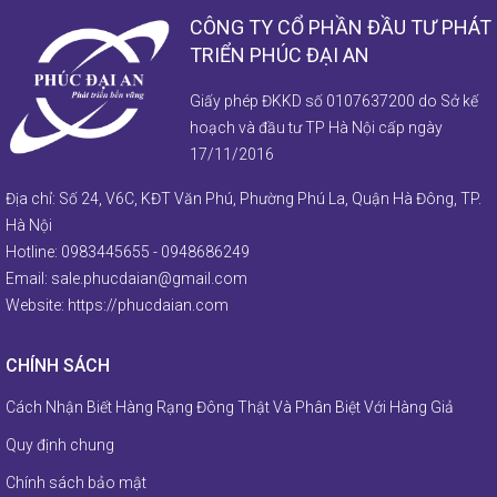
CÔNG TY CỔ PHẦN ĐẦU TƯ PHÁT
TRIỂN PHÚC ĐẠI AN
Giấy phép ĐKKD số 0107637200 do Sở kế
hoạch và đầu tư TP Hà Nội cấp ngày
17/11/2016
Địa chỉ: Số 24, V6C, KĐT Văn Phú, Phường Phú La, Quận Hà Đông, TP.
Hà Nội
Hotline:
0983445655
-
0948686249
Email:
sale.phucdaian@gmail.com
Website:
https://phucdaian.com
CHÍNH SÁCH
Cách Nhận Biết Hàng Rạng Đông Thật Và Phân Biệt Với Hàng Giả
Quy định chung
Chính sách bảo mật