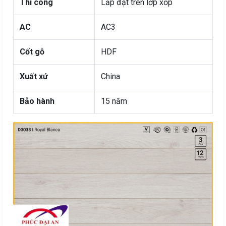
Thi công
Lắp đặt trên lớp xốp
AC
AC3
Cốt gỗ
HDF
Xuất xứ
China
Bảo hành
15 năm