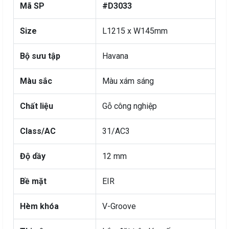
Mã SP
#D3033
Size
L1215 x W145mm
Bộ sưu tập
Havana
Màu sắc
Màu xám sáng
Chất liệu
Gỗ công nghiệp
Class/AC
31/AC3
Độ dầy
12 mm
Bề mặt
EIR
Hèm khóa
V-Groove