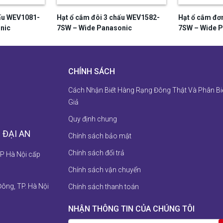
hấu WEV1081-
Hạt ổ cắm đôi 3 chấu WEV1582-
Hạt ổ cắm đơ
nic
7SW – Wide Panasonic
7SW – Wide 
CHÍNH SÁCH
Cách Nhận Biết Hàng Rạng Đông Thật Và Phân Bi
Giả
Quy định chung
 ĐẠI AN
Chính sách bảo mật
Chính sách đổi trả
P Hà Nội cấp
Chính sách vận chuyển
Đông, TP. Hà Nội
Chính sách thanh toán
NHẬN THÔNG TIN CỦA CHÚNG TÔI