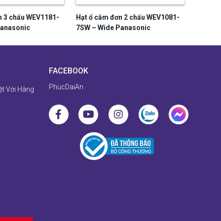
n 3 chấu WEV1181-
Hạt ổ cắm đơn 2 chấu WEV1081-
Hạt ổ c
Panasonic
7SW – Wide Panasonic
7SW – 
FACEBOOK
PhucDaiAn
ệt Với Hàng