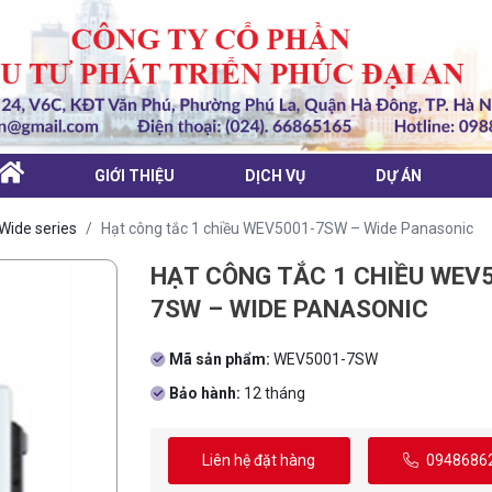
GIỚI THIỆU
DỊCH VỤ
DỰ ÁN
Hạt công tắc 1 chiều WEV5001-7SW – Wide Panasonic
Wide series
HẠT CÔNG TẮC 1 CHIỀU WEV5
7SW – WIDE PANASONIC
Mã sản phẩm:
WEV5001-7SW
Bảo hành:
12 tháng
Liên hệ đặt hàng
0948686