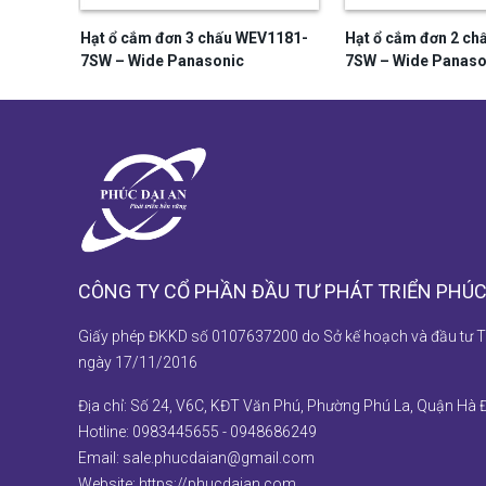
V1582-
Hạt ổ cắm đơn 3 chấu WEV1181-
Hạt ổ cắm đơn 2 c
7SW – Wide Panasonic
7SW – Wide Panaso
CÔNG TY CỔ PHẦN ĐẦU TƯ PHÁT TRIỂN PHÚC
Giấy phép ĐKKD số 0107637200 do Sở kế hoạch và đầu tư T
ngày 17/11/2016
Địa chỉ: Số 24, V6C, KĐT Văn Phú, Phường Phú La, Quận Hà 
Hotline:
0983445655
-
0948686249
Email:
sale.phucdaian@gmail.com
Website:
https://phucdaian.com