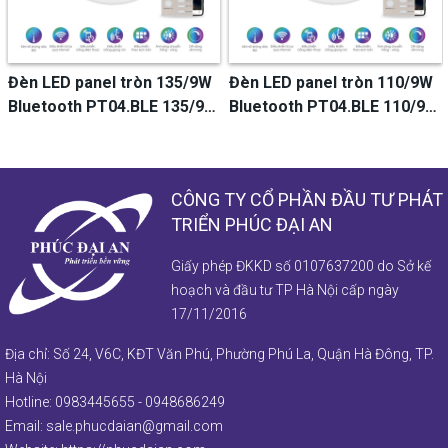
Đèn LED panel tròn 110/9W
Đèn LED Panel 30x120 40W
Bluetooth PT04.BLE 110/9W
Bluetooth P07.BLE
- Rạng Đông
300x1200/40W - Rạng Đông
CÔNG TY CỔ PHẦN ĐẦU TƯ PHÁT
TRIỂN PHÚC ĐẠI AN
Giấy phép ĐKKD số 0107637200 do Sở kế
hoạch và đầu tư TP Hà Nội cấp ngày
17/11/2016
Địa chỉ: Số 24, V6C, KĐT Văn Phú, Phường Phú La, Quận Hà Đông, TP.
Hà Nội
Hotline:
0983445655
-
0948686249
Email:
sale.phucdaian@gmail.com