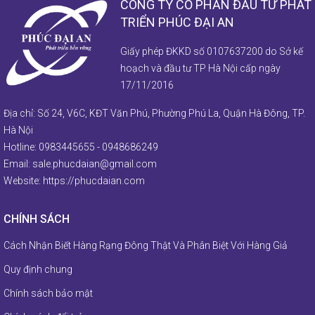
CÔNG TY CỔ PHẦN ĐẦU TƯ PHÁT
TRIỂN PHÚC ĐẠI AN
Giấy phép ĐKKD số 0107637200 do Sở kế
hoạch và đầu tư TP Hà Nội cấp ngày
17/11/2016
Địa chỉ: Số 24, V6C, KĐT Văn Phú, Phường Phú La, Quận Hà Đông, TP.
Hà Nội
Hotline:
0983445655
-
0948686249
Email:
sale.phucdaian@gmail.com
Website:
https://phucdaian.com
CHÍNH SÁCH
Cách Nhận Biết Hàng Rạng Đông Thật Và Phân Biệt Với Hàng Giả
Quy định chung
Chính sách bảo mật