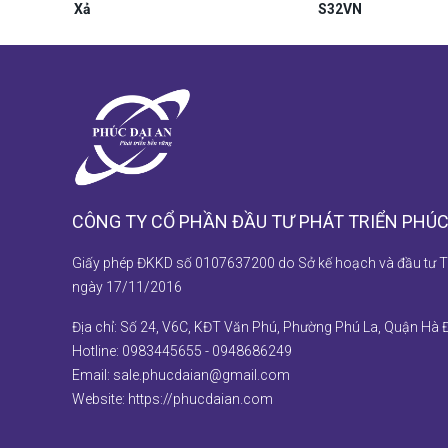
Xả
S32VN
CÔNG TY CỔ PHẦN ĐẦU TƯ PHÁT TRIỂN PHÚC
Giấy phép ĐKKD số 0107637200 do Sở kế hoạch và đầu tư T
ngày 17/11/2016
Địa chỉ: Số 24, V6C, KĐT Văn Phú, Phường Phú La, Quận Hà 
Hotline:
0983445655
-
0948686249
Email:
sale.phucdaian@gmail.com
Website:
https://phucdaian.com