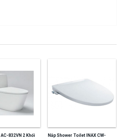
 AC-832VN 2 Khối
Nắp Shower Toilet INAX CW-
Bồn cầ