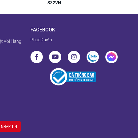
S32VN
FACEBOOK
PhucDaiAn
ệt Với Hàng