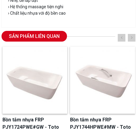
› Nhẹ, dễ lắp đặt
› Hệ thống massage tiện nghi
› Chất liệu nhựa với độ bền cao
SẢN PHẨM LIÊN QUAN
Bồn tắm nhựa FRP
Bồn tắm nhựa FRP
PJY1724PWE#GW - Toto
PJY1744HPWE#MW - Toto