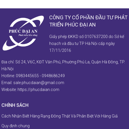
CÔNG TY CỔ PHẦN ĐẦU TƯ PHÁT
TRIỂN PHÚC ĐẠI AN
Giấy phép ĐKKD số 0107637200 do Sở kế
hoạch và đầu tư TP Hà Nội cấp ngày
17/11/2016
Địa chỉ: Số 24, V6C, KĐT Văn Phú, Phường Phú La, Quận Hà Đông, TP.
Hà Nội
Hotline:
0983445655
-
0948686249
Email:
sale.phucdaian@gmail.com
Website:
https://phucdaian.com
CHÍNH SÁCH
Cách Nhận Biết Hàng Rạng Đông Thật Và Phân Biệt Với Hàng Giả
Quy định chung