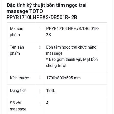
Đặc tính kỹ thuật bồn tắm ngọc trai
massage TOTO
PPYB1710LHPE#S/DB501R- 2B
Mã sản
:
PPYB1710LHPE#S/DB501R-
phẩm
2B
Tên sản
:
Bồn tắm ngọc trai chức năng
phẩm
massage
* Bao gồm thanh vịn, Mặt bồn
chống trượt
Kích thước
:
1700x800x595 mm
Dung tích
:
184L
Số vòi
:
4
massage